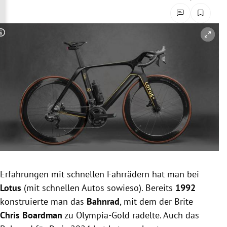
rreich Untermenü
rt Untermenü
Copyright-Hinweis öffnen/schließen
schaft Untermenü
s Untermenü
zeit Untermenü
undheit Untermenü
tur Untermenü
Erfahrungen mit schnellen Fahrrädern hat man bei
nung Untermenü
Lotus
(mit schnellen Autos sowieso). Bereits
1992
konstruierte man das
Bahnrad
, mit dem der Brite
lität Untermenü
Chris Boardman
zu Olympia-Gold radelte. Auch das