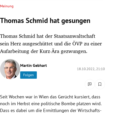
rreich Untermenü
Meinung
rt Untermenü
Thomas Schmid hat gesungen
schaft Untermenü
Thomas Schmid hat der Staatsanwaltschaft
s Untermenü
sein Herz ausgeschüttet und die ÖVP zu einer
Aufarbeitung der Kurz-Ära gezwungen.
zeit Untermenü
Martin Gebhart
undheit Untermenü
18.10.2022, 21:10
Folgen
tur Untermenü
nung Untermenü
Seit Wochen war in Wien das Gerücht kursiert, dass
lität Untermenü
noch im Herbst eine politische Bombe platzen wird.
Dass es dabei um die Ermittlungen der Wirtschafts-