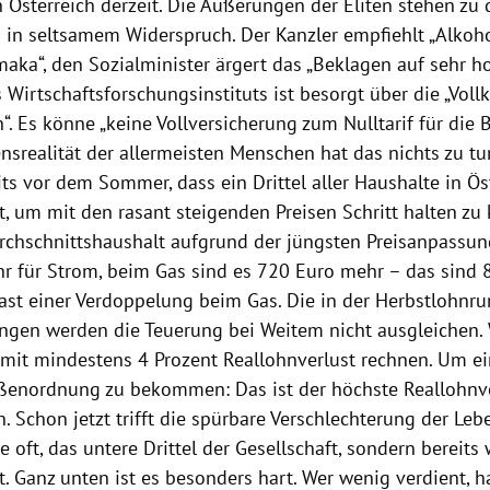
 Österreich derzeit. Die Äußerungen der Eliten stehen zu 
 in seltsamem Widerspruch. Der Kanzler empfiehlt „Alkoh
aka“, den Sozialminister ärgert das „Beklagen auf sehr h
 Wirtschaftsforschungsinstituts ist besorgt über die „Voll
h“. Es könne „keine Vollversicherung zum Nulltarif für die 
nsrealität der allermeisten Menschen hat das nichts zu tun
ts vor dem Sommer, dass ein Drittel aller Haushalte in Ös
t, um mit den rasant steigenden Preisen Schritt halten zu
urchschnittshaushalt aufgrund der jüngsten Preisanpassu
hr für Strom, beim Gas sind es 720 Euro mehr – das sind 
ast einer Verdoppelung beim Gas. Die in der Herbstlohnr
gen werden die Teuerung bei Weitem nicht ausgleichen. W
mit mindestens 4 Prozent Reallohnverlust rechnen. Um e
ßenordnung zu bekommen: Das ist der höchste Reallohnve
n. Schon jetzt trifft die spürbare Verschlechterung der L
ie oft, das untere Drittel der Gesellschaft, sondern bereits 
t. Ganz unten ist es besonders hart. Wer wenig verdient, h