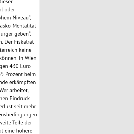
dieser
ol oder
ohem Niveau“,
kasko-Mentalität
Bürger geben“.
. Der Fiskalrat
terreich keine
 können. In Wien
ngen 430 Euro
85 Prozent beim
unde erkämpften
er arbeitet,
inen Eindruck
rlust seit mehr
ebensbedingungen
weite Teile der
at eine höhere