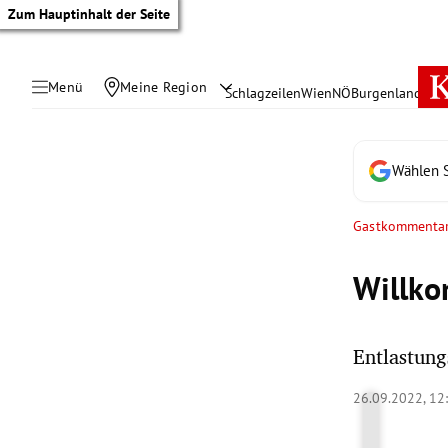
Zum Hauptinhalt der Seite
Menü
Meine Region
Schlagzeilen
Wien
NÖ
Burgenland
Öste
Wählen S
Gastkommenta
Willko
Entlastung
tik Untermenü
26.09.2022, 12
rreich Untermenü