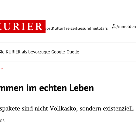
Anmelde
rreich
Politik
Wirtschaft
Sport
Kultur
Freizeit
Gesundheit
Stars
ie KURIER als bevorzugte Google-Quelle
re
mmen im echten Leben
spakete sind nicht Vollkasko, sondern existenziell.
:05