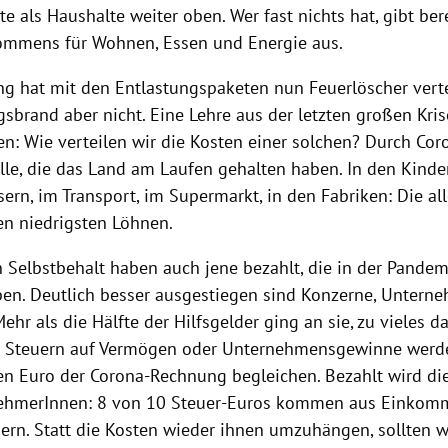
e als Haushalte weiter oben. Wer fast nichts hat, gibt ber
ommens für Wohnen, Essen und Energie aus.
g hat mit den Entlastungspaketen nun Feuerlöscher vertei
gsbrand aber nicht. Eine Lehre aus der letzten großen Kri
en: Wie verteilen wir die Kosten einer solchen? Durch Co
lle, die das Land am Laufen gehalten haben. In den Kinde
ern, im Transport, im Supermarkt, in den Fabriken: Die al
en niedrigsten Löhnen.
 Selbstbehalt haben auch jene bezahlt, die in der Pandem
ben. Deutlich besser ausgestiegen sind Konzerne, Unter
ehr als die Hälfte der Hilfsgelder ging an sie, zu vieles d
 Steuern auf Vermögen oder Unternehmensgewinne werde
en Euro der Corona-Rechnung begleichen. Bezahlt wird d
nehmerInnen: 8 von 10 Steuer-Euros kommen aus Einkom
rn. Statt die Kosten wieder ihnen umzuhängen, sollten w