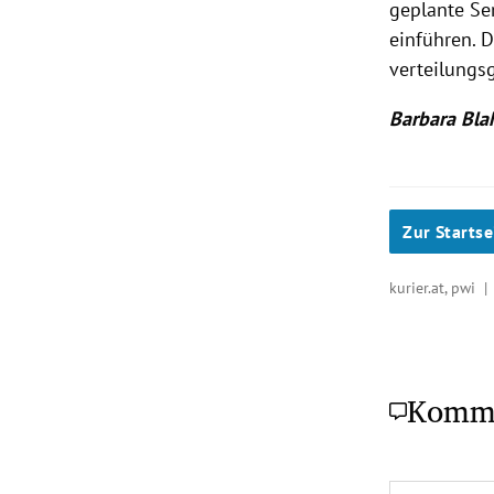
geplante S
einführen. D
verteilungsg
Barbara Bla
Zur Startse
kurier.at, pwi 
Komm