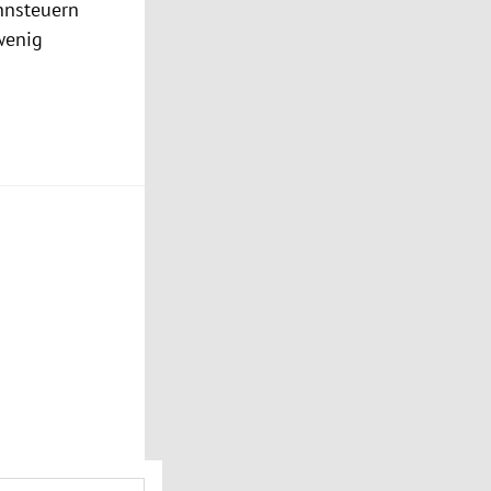
nnsteuern
wenig