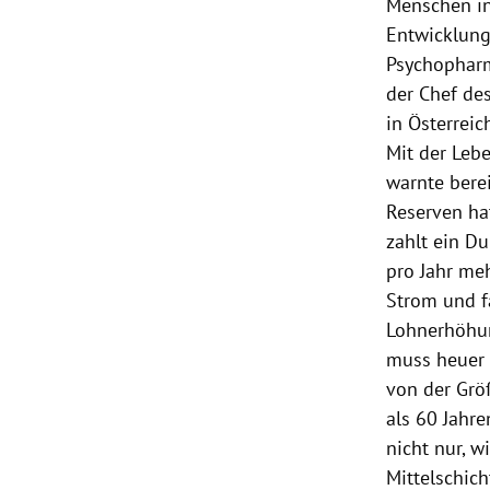
Menschen in
Entwicklung
Psychopharm
der Chef des
in Österreic
Mit der Lebe
warnte berei
Reserven ha
zahlt ein D
pro Jahr me
Strom und f
Lohnerhöhun
muss heuer 
von der Grö
als 60 Jahre
nicht nur, w
Mittelschich