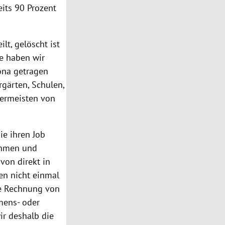
eits 90 Prozent
lt, gelöscht ist
se haben wir
rona getragen
rgärten, Schulen,
lermeisten von
ie ihren Job
nehmen und
avon direkt in
n nicht einmal
ie Rechnung von
mens- oder
ir deshalb die