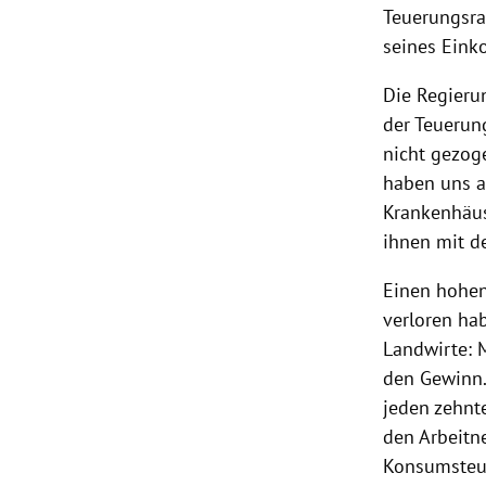
Teuerungsrat
seines Eink
Die Regierun
der Teuerun
nicht gezog
haben uns a
Krankenhäus
ihnen mit d
Einen hohen
verloren ha
Landwirte: M
den Gewinn.
jeden zehnt
den Arbeit
Konsumsteue