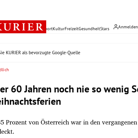
Anmelde
rreich
Politik
Wirtschaft
Sport
Kultur
Freizeit
Gesundheit
Stars
ie KURIER als bevorzugte Google-Quelle
dlich
ber 60 Jahren noch nie so wenig S
ihnachtsferien
5 Prozent von Österreich war in den vergangenen
eckt.