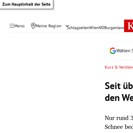
Zum Hauptinhalt der Seite
Menü
Meine Region
Schlagzeilen
Wien
NÖ
Burgenland
Öste
Wählen S
Kurz & Verstän
Seit ü
den We
Nur rund 3
tik Untermenü
Schnee bed
rreich Untermenü