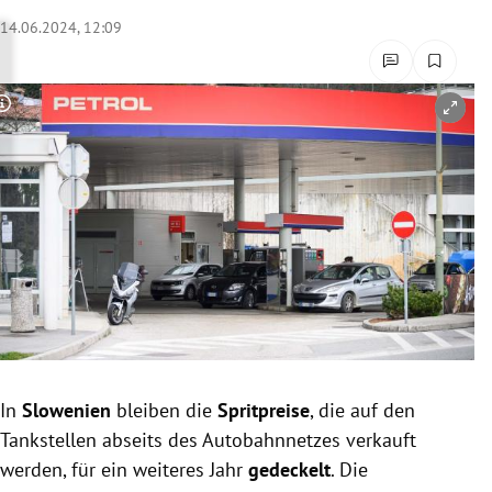
rreich Untermenü
14.06.2024, 12:09
rt Untermenü
Copyright-Hinweis öffnen/schließen
schaft Untermenü
s Untermenü
zeit Untermenü
undheit Untermenü
tur Untermenü
nung Untermenü
In
Slowenien
bleiben die
Spritpreise
, die auf den
Tankstellen abseits des Autobahnnetzes verkauft
lität Untermenü
werden, für ein weiteres Jahr
gedeckelt
. Die