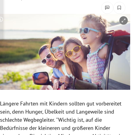
rreich Untermenü
rt Untermenü
Copyright-Hinweis öffnen/schließen
schaft Untermenü
s Untermenü
zeit Untermenü
undheit Untermenü
tur Untermenü
Längere Fahrten mit Kindern sollten gut vorbereitet
nung Untermenü
sein, denn Hunger, Übelkeit und Langeweile sind
schlechte Wegbegleiter. "Wichtig ist, auf die
lität Untermenü
Bedürfnisse der kleineren und größeren Kinder