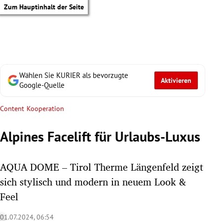
Zum Hauptinhalt der Seite
Wählen Sie KURIER als bevorzugte
Aktivieren
Google-Quelle
Content Kooperation
Alpines Facelift für Urlaubs-Luxus
AQUA DOME – Tirol Therme Längenfeld zeigt
sich stylisch und modern in neuem Look &
Feel
tik Untermenü
01.07.2024, 06:54