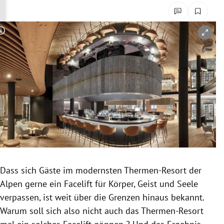
rreich Untermenü
rt Untermenü
Copyright-Hinweis öffnen/schließen
schaft Untermenü
s Untermenü
zeit Untermenü
undheit Untermenü
tur Untermenü
Dass sich Gäste im modernsten Thermen-Resort der
nung Untermenü
Alpen gerne ein Facelift für Körper, Geist und Seele
verpassen, ist weit über die Grenzen hinaus bekannt.
lität Untermenü
Warum soll sich also nicht auch das Thermen-Resort