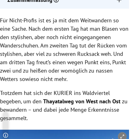
Der Thayatalweg erstreckt sich über 180 Kilometer
Für Nicht-Profis ist es ja mit dem Weitwandern so
von Nebelstein nach Retz.
Die Wanderroute führt durch das Waldviertel mit
eine Sache. Nach dem ersten Tag hat man Blasen von
Nadelwäldern, Feldern und ursprünglichen
den stylishen, aber noch nicht eingegangenen
Flusslandschaften.
Wanderschuhen. Am zweiten Tag tut der Rücken vom
Der Nationalpark Thayatal feiert 25 Jahre und bietet
stylishen, aber viel zu schweren Rucksack weh. Und
Naturerlebnisse wie Wildkatzen und Seeadler.
am dritten Tag freut’s einen wegen Punkt eins, Punkt
zwei und zu heißen oder womöglich zu nassen
Wetters sowieso nicht mehr.
Trotzdem hat sich der KURIER ins Waldviertel
begeben, um den
Thayatalweg von West nach Ost
zu
bewandern – und dabei jede Menge Erkenntnisse
gesammelt.
Copyright-Hinweis öffnen/schließen