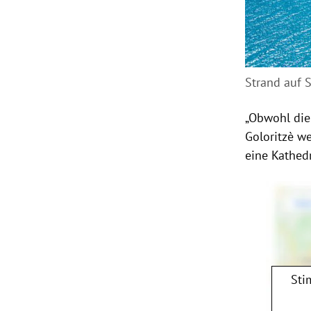
Strand auf 
„Obwohl die
Goloritzè w
eine Kathedr
Sti