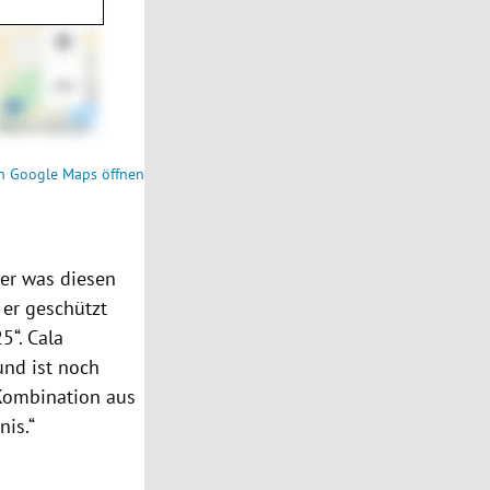
n Google Maps öffnen
ber was diesen
 er geschützt
5“. Cala
und ist noch
 Kombination aus
is.“