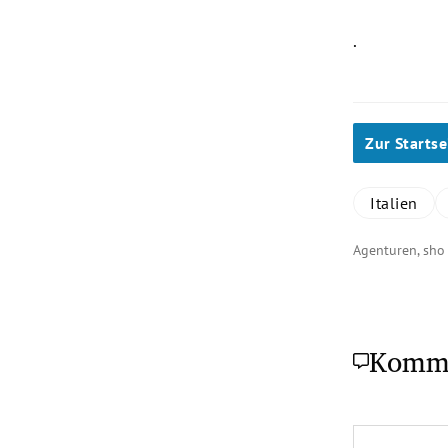
.
Zur Startse
Italien
Agenturen, sh
Komm