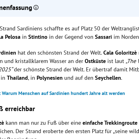
enfassung
loritzè auf Sardinien wurde zum schönsten Strand der Welt 2025
Strand Sardiniens schaffte es auf Platz 50 der Weltranglis
and ist nur zu Fuß oder per Boot erreichbar und bekannt für seine
n 143 Meter hohen Kalkstein.
La Pelosa
in
Stintino
in der Gegend von
Sassari
im Norden 
Einsatz zum Schutz des Strandes, der als Naturschutzgebiet auß
 ist.
rdinien
hat den schönsten Strand der Welt.
Cala Goloritzè
en und kristallklarem Wasser an der
Ostküste
ist laut
„The 
 2025“
der schönste Strand der Welt. Er übertraf damit Mi
, in
Thailand
, in
Polynesien
und auf den
Seychellen
.
: Warum Menschen auf Sardinien hundert Jahre alt werden
ß erreichbar
zè
kann man nur zu Fuß über eine
einfache Trekkingroute
chen. Der Strand eroberte den ersten Platz für „seine wild