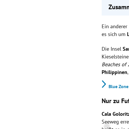
Zusamm
Cala Go
Ein anderer 
Der Str
und de
es sich um
Großer 
erhalten
Die Insel
Sa
Kieselstein
Beaches of
Philippinen
Blue Zone
Nur zu Fu
Cala Golorit
Seeweg errei