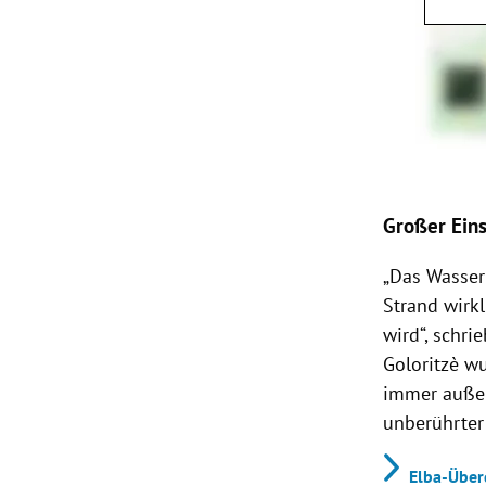
Großer Eins
„Das Wasser
Strand wirk
wird“, schri
Goloritzè w
immer außer
unberührter
Elba-Über