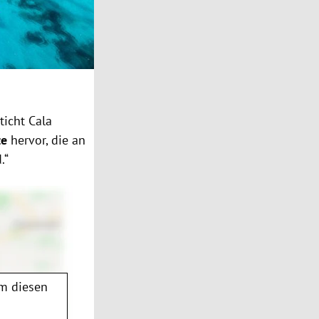
ticht Cala
ze
hervor, die an
.“
m diesen