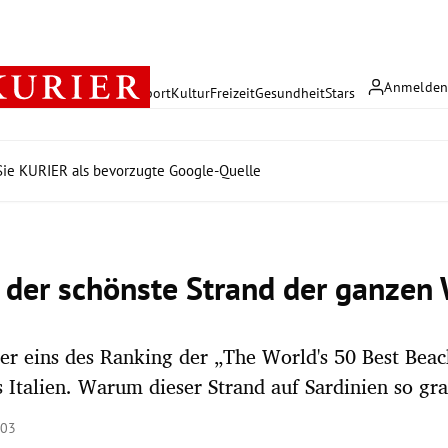
Anmelde
rreich
Politik
Wirtschaft
Sport
Kultur
Freizeit
Gesundheit
Stars
ie KURIER als bevorzugte Google-Quelle
t der schönste Strand der ganzen 
 eins des Ranking der „The World's 50 Best Beac
Italien. Warum dieser Strand auf Sardinien so gran
:03