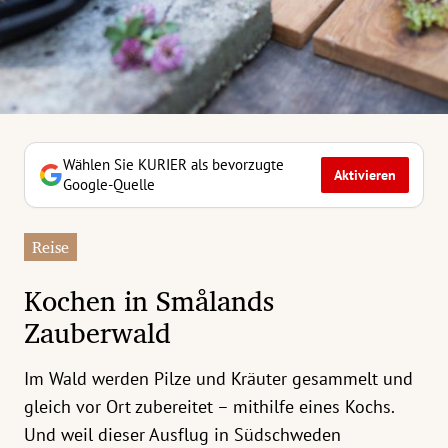
erreich Untermenü
rt Untermenü
tschaft Untermenü
rs Untermenü
Wählen Sie KURIER als bevorzugte
Aktivieren
Google-Quelle
izeit Untermenü
Reise
undheit Untermenü
Kochen in Smålands
tur Untermenü
Zauberwald
nung Untermenü
Im Wald werden Pilze und Kräuter gesammelt und
ilität Untermenü
gleich vor Ort zubereitet – mithilfe eines Kochs.
Und weil dieser Ausflug in Südschweden