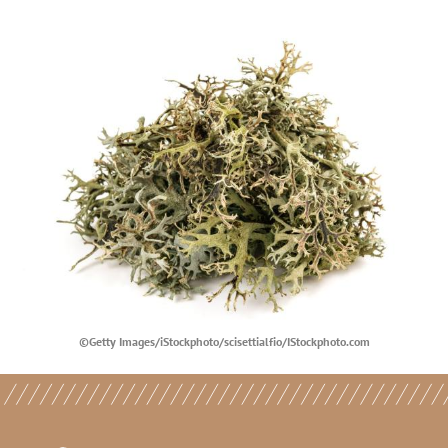
©Getty Images/iStockphoto/scisettialfio/IStockphoto.com