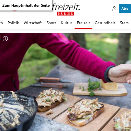
Zum Hauptinhalt der Seite
Abo
ch
Politik
Wirtschaft
Sport
Kultur
Freizeit
Gesundheit
Stars
itik Untermenü