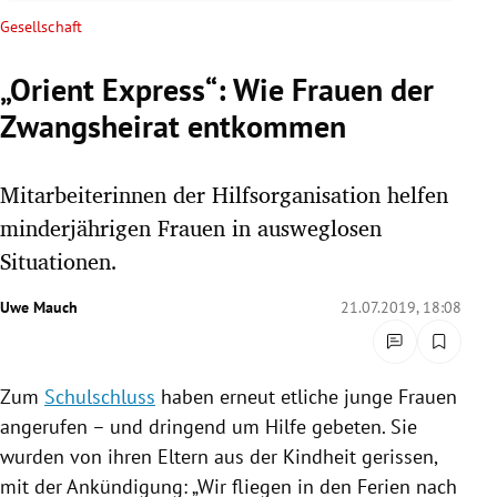
rreich Untermenü
Gesellschaft
rt Untermenü
„Orient Express“: Wie Frauen der
Zwangsheirat entkommen
schaft Untermenü
s Untermenü
Mitarbeiterinnen der Hilfsorganisation helfen
minderjährigen Frauen in ausweglosen
zeit Untermenü
Situationen.
undheit Untermenü
Uwe Mauch
21.07.2019, 18:08
tur Untermenü
Zum
Schulschluss
haben erneut etliche junge Frauen
nung Untermenü
angerufen – und dringend um Hilfe gebeten. Sie
lität Untermenü
wurden von ihren Eltern aus der Kindheit gerissen,
mit der Ankündigung: „Wir fliegen in den Ferien nach