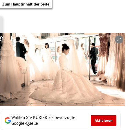
Zum Hauptinhalt der Seite
Copyright-Hinweis öffnen/schließen
Wählen Sie KURIER als bevorzugte
Aktivieren
tik Untermenü
Google-Quelle