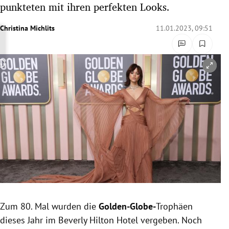
punkteten mit ihren perfekten Looks.
rreich Untermenü
Christina Michlits
11.01.2023, 09:51
rt Untermenü
schaft Untermenü
Copyright-Hinweis öffnen/schließen
s Untermenü
zeit Untermenü
undheit Untermenü
tur Untermenü
nung Untermenü
Zum 80. Mal wurden die
Golden-Globe-
Trophäen
lität Untermenü
dieses Jahr im Beverly Hilton Hotel vergeben. Noch