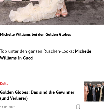
Michelle Williams bei den Golden Globes
Lily
Top unter den ganzen Rüschen-Looks:
Michelle
Der 
Williams
in
Gucci
erin
Hol
Slide 1 von 33
Kultur
Golden Globes: Das sind die Gewinner
(und Verlierer)
11.01.2023