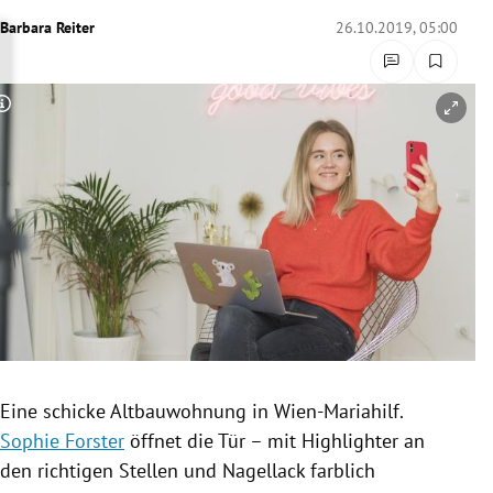
rreich Untermenü
Barbara Reiter
26.10.2019, 05:00
rt Untermenü
Copyright-Hinweis öffnen/schließen
schaft Untermenü
s Untermenü
zeit Untermenü
undheit Untermenü
tur Untermenü
nung Untermenü
Eine schicke
Altbauwohnung
in
Wien-Mariahilf
.
Sophie Forster
öffnet die Tür – mit
Highlighter
an
lität Untermenü
den richtigen Stellen und Nagellack farblich