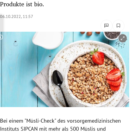
Produkte ist bio.
rreich Untermenü
06.10.2022, 11:57
rt Untermenü
schaft Untermenü
Copyright-Hinweis öffnen/schließen
s Untermenü
zeit Untermenü
undheit Untermenü
tur Untermenü
nung Untermenü
Bei einem "Müsli-Check" des vorsorgemedizinischen
lität Untermenü
Instituts SIPCAN mit mehr als 500 Müslis und