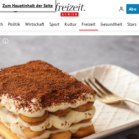
Zum Hauptinhalt der Seite
Abo
ch
Politik
Wirtschaft
Sport
Kultur
Freizeit
Gesundheit
Stars
itik Untermenü