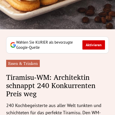
erreich Untermenü
rt Untermenü
tschaft Untermenü
rs Untermenü
Wählen Sie KURIER als bevorzugte
Aktivieren
Google-Quelle
izeit Untermenü
Essen & Trinken
undheit Untermenü
Tiramisu-WM: Architektin
tur Untermenü
schnappt 240 Konkurrenten
Preis weg
nung Untermenü
ilität Untermenü
240 Kochbegeisterte aus aller Welt tunkten und
schichteten für das perfekte Tiramisu. Den WM-