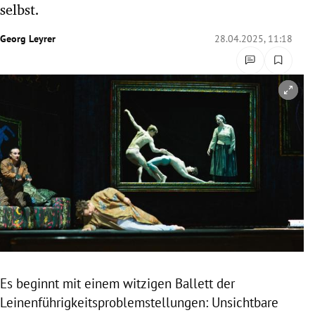
selbst.
rreich Untermenü
Georg Leyrer
28.04.2025, 11:18
rt Untermenü
schaft Untermenü
s Untermenü
zeit Untermenü
undheit Untermenü
tur Untermenü
nung Untermenü
Es beginnt mit einem witzigen Ballett der
lität Untermenü
Leinenführigkeitsproblemstellungen: Unsichtbare