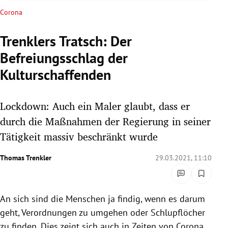
rreich Untermenü
Corona
rt Untermenü
Trenklers Tratsch: Der
Befreiungsschlag der
schaft Untermenü
Kulturschaffenden
s Untermenü
Lockdown: Auch ein Maler glaubt, dass er
zeit Untermenü
durch die Maßnahmen der Regierung in seiner
undheit Untermenü
Tätigkeit massiv beschränkt wurde
tur Untermenü
Thomas Trenkler
29.03.2021, 11:10
nung Untermenü
An sich sind die Menschen ja findig, wenn es darum
lität Untermenü
geht, Verordnungen zu umgehen oder Schlupflöcher
zu finden. Dies zeigt sich auch in Zeiten von Corona.