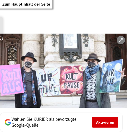
Zum Hauptinhalt der Seite
Copyright-Hinweis öffnen/schließen
Wählen Sie KURIER als bevorzugte
Aktivieren
tik Untermenü
Google-Quelle