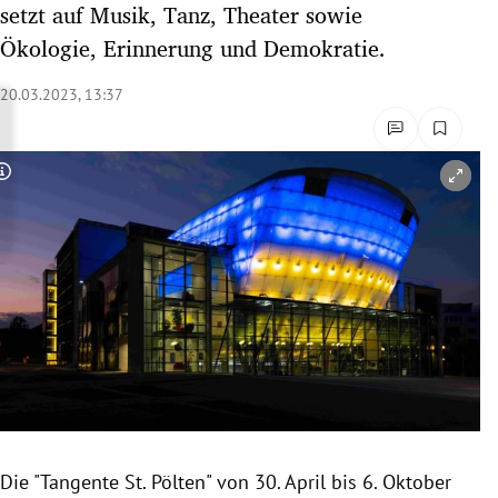
setzt auf Musik, Tanz, Theater sowie
rreich Untermenü
Ökologie, Erinnerung und Demokratie.
rt Untermenü
20.03.2023, 13:37
schaft Untermenü
Copyright-Hinweis öffnen/schließen
s Untermenü
zeit Untermenü
undheit Untermenü
tur Untermenü
nung Untermenü
lität Untermenü
Die "Tangente St. Pölten" von 30. April bis 6. Oktober