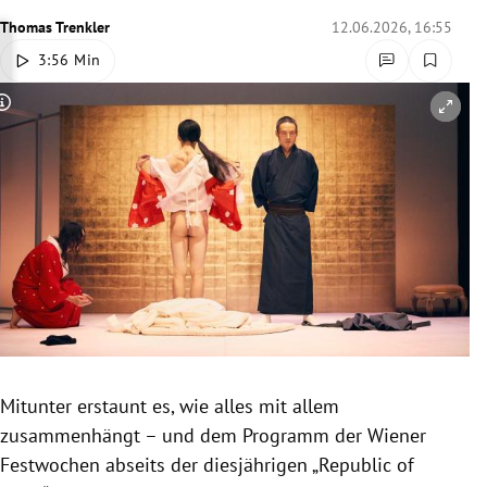
rreich Untermenü
Thomas Trenkler
12.06.2026, 16:55
3:56 Min
rt Untermenü
Copyright-Hinweis öffnen/schließen
schaft Untermenü
s Untermenü
zeit Untermenü
undheit Untermenü
tur Untermenü
nung Untermenü
Mitunter erstaunt es, wie alles mit allem
zusammenhängt – und dem Programm der Wiener
lität Untermenü
Festwochen abseits der diesjährigen „Republic of