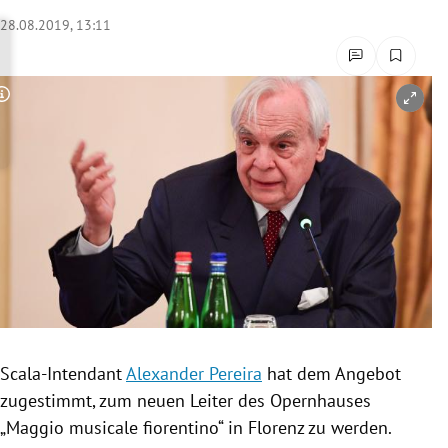
rreich Untermenü
28.08.2019, 13:11
rt Untermenü
Copyright-Hinweis öffnen/schließen
schaft Untermenü
s Untermenü
zeit Untermenü
undheit Untermenü
tur Untermenü
nung Untermenü
Scala-Intendant
Alexander Pereira
hat dem Angebot
zugestimmt, zum neuen Leiter des
Opernhauses
lität Untermenü
„Maggio
musicale
fiorentino“ in
Florenz
zu werden.