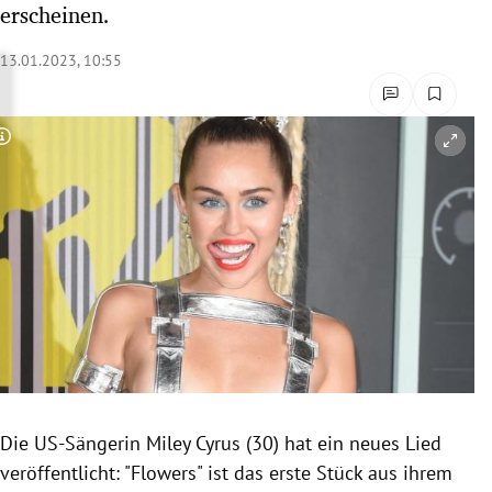
erscheinen.
rreich Untermenü
13.01.2023, 10:55
rt Untermenü
schaft Untermenü
Copyright-Hinweis öffnen/schließen
s Untermenü
zeit Untermenü
undheit Untermenü
tur Untermenü
nung Untermenü
Die US-Sängerin Miley Cyrus (30) hat ein neues Lied
lität Untermenü
veröffentlicht: "Flowers" ist das erste Stück aus ihrem