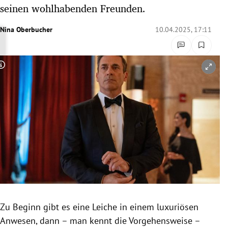
seinen wohlhabenden Freunden.
rreich Untermenü
Nina Oberbucher
10.04.2025, 17:11
rt Untermenü
schaft Untermenü
Copyright-Hinweis öffnen/schließen
s Untermenü
zeit Untermenü
undheit Untermenü
tur Untermenü
nung Untermenü
lität Untermenü
Zu Beginn gibt es eine Leiche in einem luxuriösen
Anwesen, dann – man kennt die Vorgehensweise –