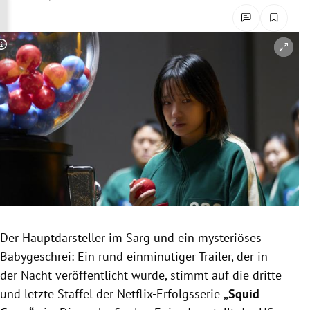
rreich Untermenü
rt Untermenü
Copyright-Hinweis öffnen/schließen
schaft Untermenü
s Untermenü
zeit Untermenü
undheit Untermenü
tur Untermenü
Der Hauptdarsteller im Sarg und ein mysteriöses
nung Untermenü
Babygeschrei: Ein rund einminütiger Trailer, der in
der Nacht veröffentlicht wurde, stimmt auf die dritte
lität Untermenü
und letzte Staffel der Netflix-Erfolgsserie
„
Squid