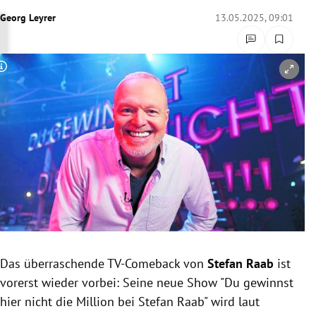
rreich Untermenü
Georg Leyrer
13.05.2025, 09:01
rt Untermenü
Copyright-Hinweis öffnen/schließen
schaft Untermenü
s Untermenü
zeit Untermenü
undheit Untermenü
tur Untermenü
nung Untermenü
Das überraschende TV-Comeback von
Stefan Raab
ist
vorerst wieder vorbei: Seine neue Show "Du gewinnst
lität Untermenü
hier nicht die Million bei Stefan Raab" wird laut