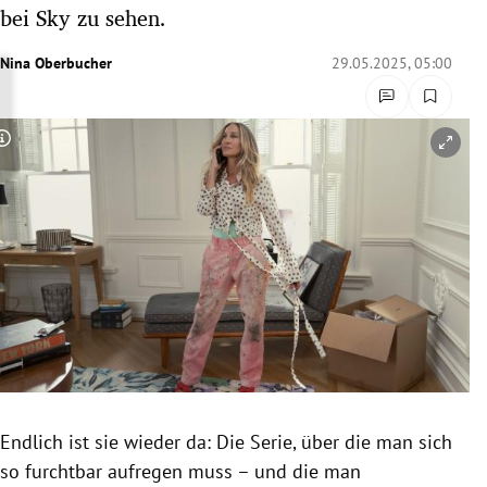
bei Sky zu sehen.
rreich Untermenü
Nina Oberbucher
29.05.2025, 05:00
rt Untermenü
schaft Untermenü
Copyright-Hinweis öffnen/schließen
s Untermenü
zeit Untermenü
undheit Untermenü
tur Untermenü
nung Untermenü
lität Untermenü
Endlich ist sie wieder da: Die Serie, über die man sich
so furchtbar aufregen muss – und die man