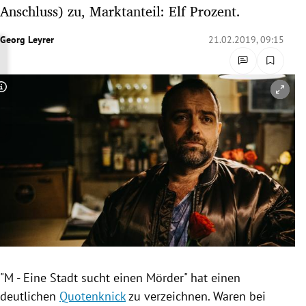
Anschluss) zu, Marktanteil: Elf Prozent.
rreich Untermenü
Georg Leyrer
21.02.2019, 09:15
rt Untermenü
schaft Untermenü
Copyright-Hinweis öffnen/schließen
s Untermenü
zeit Untermenü
undheit Untermenü
tur Untermenü
nung Untermenü
lität Untermenü
"M - Eine Stadt sucht einen Mörder" hat einen
deutlichen
Quotenknick
zu verzeichnen. Waren bei