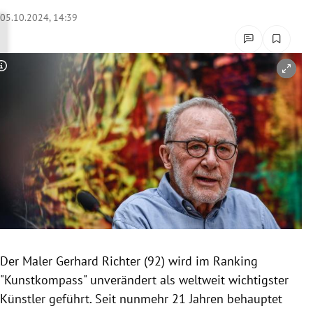
rreich Untermenü
05.10.2024, 14:39
rt Untermenü
Copyright-Hinweis öffnen/schließen
schaft Untermenü
s Untermenü
zeit Untermenü
undheit Untermenü
tur Untermenü
nung Untermenü
Der Maler Gerhard Richter (92) wird im Ranking
"Kunstkompass" unverändert als weltweit wichtigster
lität Untermenü
Künstler geführt. Seit nunmehr 21 Jahren behauptet