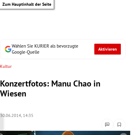
Zum Hauptinhalt der Seite
Wählen Sie KURIER als bevorzugte
Aktivieren
Google-Quelle
Kultur
Konzertfotos: Manu Chao in
Wiesen
30.06.2014, 14:35
tik Untermenü