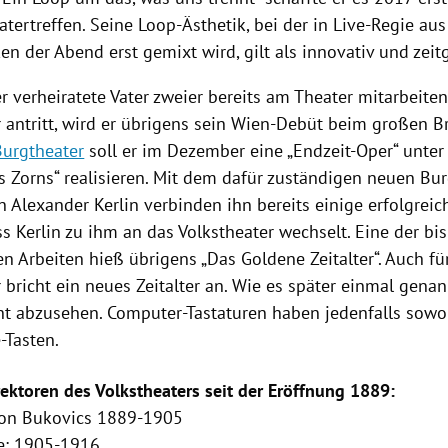
atertreffen
. Seine Loop-Ästhetik, bei der in Live-Regie au
en der Abend erst gemixt wird, gilt als innovativ und zei
r verheiratete Vater zweier bereits am Theater mitarbeit
r
antritt, wird er übrigens sein Wien-Debüt beim großen 
Burgtheater
soll er im Dezember eine „Endzeit-Oper“ unter 
es Zorns“ realisieren. Mit dem dafür zuständigen neuen Bu
en
Alexander Kerlin
verbinden ihn bereits einige erfolgreic
ss
Kerlin
zu ihm an das
Volkstheater
wechselt. Eine der bi
n Arbeiten hieß übrigens „Das Goldene
Zeitalter
“. Auch fü
r
bricht ein neues
Zeitalter
an. Wie es später einmal genan
cht abzusehen. Computer-Tastaturen haben jedenfalls sowoh
-Tasten.
irektoren des
Volkstheaters
seit der Eröffnung 1889:
on Bukovics 1889-1905
e
: 1905-1916