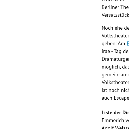
Berliner The
Versatzstück
Noch ehe de
Volkstheate
geben: Am
irae - Tag d
Dramaturg
möglich, da
gemeinsame
Volkstheate
ist noch ni
auch Escape
Liste der D
Emmerich
v
Adolf Weiss