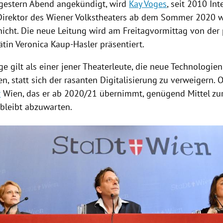
 gestern Abend angekündigt, wird
Kay Voges
, seit 2010 In
 Direktor des Wiener
Volkstheaters
ab dem Sommer 2020 we
nicht. Die neue Leitung wird am Freitagvormittag von der 
ätin
Veronica Kaup-Hasler
präsentiert.
ge gilt als einer jener Theaterleute, die neue Technologien 
n, statt sich der rasanten
Digitalisierung
zu verweigern. O
r
Wien
, das er ab 2020/21 übernimmt, genügend Mittel zu
 bleibt abzuwarten.
Hinweis öffnen/schließen