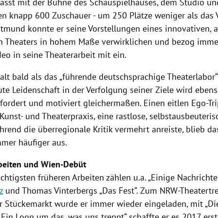
asst mit der Bühne des Schauspielhauses, dem Studio un
 knapp 600 Zuschauer - um 250 Plätze weniger als das
rtmund
konnte er seine Vorstellungen eines innovativen, a
 Theaters in hohem Maße verwirklichen und bezog imme
eo in seine Theaterarbeit mit ein.
alt bald als das „führende deutschsprachige Theaterlabor“ 
ute Leidenschaft in der Verfolgung seiner Ziele wird ebe
Er fordert und motiviert gleichermaßen. Einen eitlen Ego-T
Kunst- und Theaterpraxis, eine rastlose, selbstausbeuteri
rend die überregionale Kritik vermehrt anreiste, blieb da
mer häufiger aus.
beiten und Wien-Debüt
chtigsten früheren Arbeiten zählen u.a. „Einige Nachrichte
z
und
Thomas Vinterbergs
„Das Fest“. Zum NRW-Theatertr
r Stückemarkt wurde er immer wieder eingeladen, mit „Di
- Ein Loop um das, was uns trennt“ schaffte er es 2017 er