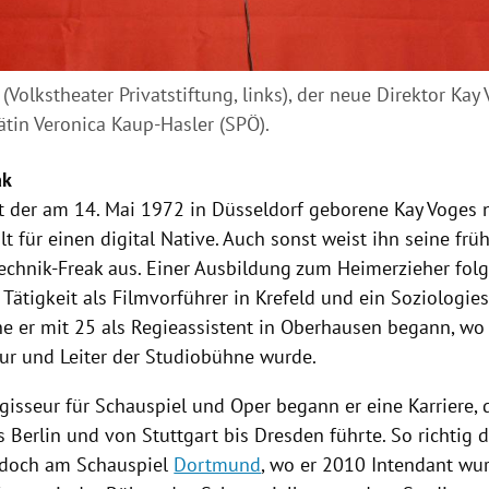
 (Volkstheater Privatstiftung, links), der neue Direktor Ka
ätin Veronica Kaup-Hasler (SPÖ).
ak
t der am 14. Mai 1972 in
Düsseldorf
geborene
Kay Voges
n
alt für einen digital Native. Auch sonst weist ihn seine frü
Technik-Freak aus. Einer Ausbildung zum Heimerzieher folg
Tätigkeit als Filmvorführer in
Krefeld
und ein Soziologie
he er mit 25 als Regieassistent in
Oberhausen
begann, wo 
ur und Leiter der Studiobühne wurde.
egisseur für
Schauspiel
und Oper begann er eine Karriere, 
s
Berlin
und von
Stuttgart
bis
Dresden
führte. So richtig 
jedoch am
Schauspiel
Dortmund
, wo er 2010 Intendant wu