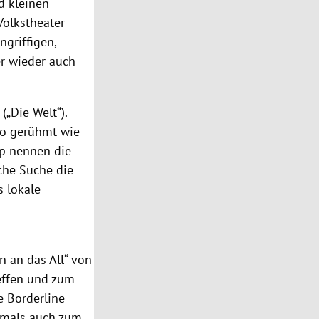
d kleinen
Volkstheater
ngriffigen,
r wieder auch
(„Die Welt“).
nso gerühmt wie
rip nennen die
sche Suche die
s lokale
n an das All“ von
effen und zum
e Borderline
stmals auch zum