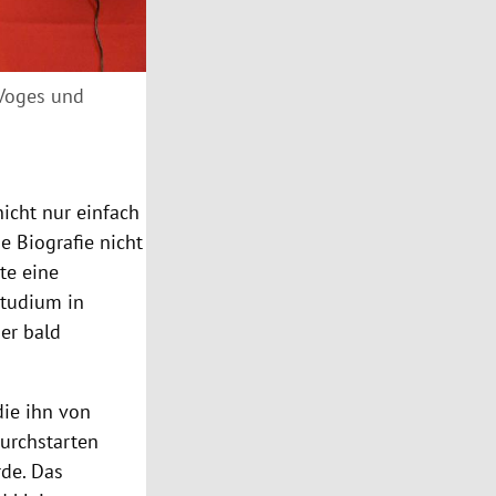
y Voges und
icht nur einfach
he Biografie nicht
te eine
studium in
er bald
die ihn von
durchstarten
rde. Das