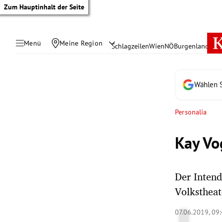
Zum Hauptinhalt der Seite
Menü
Meine Region
Schlagzeilen
Wien
NÖ
Burgenland
Öste
Wählen S
Personalia
Kay Vo
Der Intend
Volkstheate
tik Untermenü
07.06.2019, 09
rreich Untermenü