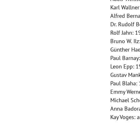
Karl Wallner
Alfred Bern
Dr.
Rudolf B
Rolf Jahn
: 
Bruno W.
Ilz
Günther Ha
Paul Barnay
Leon Epp
: 
Gustav Man
Paul Blaha
:
Emmy Wern
Michael Sch
Anna Bador
Kay Voges
: 