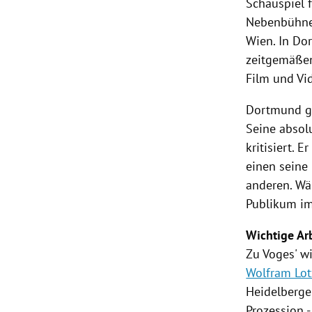
Schauspiel
f
Nebenbühnen
Wien
. In
Do
zeitgemäßen
Film und Vid
Dortmund
g
Seine absol
kritisiert. 
einen seine 
anderen. Wäh
Publikum im
Wichtige Ar
Zu Voges' wi
Wolfram Lot
Heidelberge
Prozession 