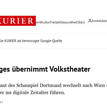
Anmelde
rreich
Politik
Wirtschaft
Sport
Kultur
Freizeit
Gesundheit
Stars
ie KURIER als bevorzugte Google-Quelle
ges übernimmt Volkstheater
ant des Schauspiel Dortmund wechselt nach Wien u
r ins digitale Zeitalter führen.
:47