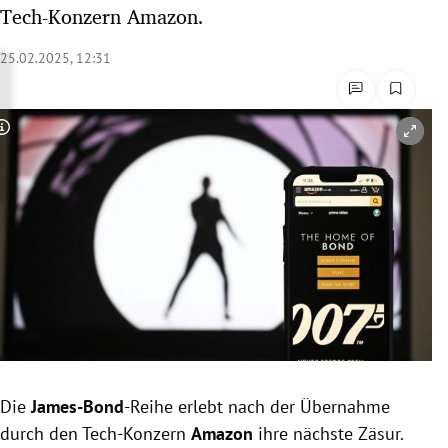
Tech-Konzern Amazon.
rreich Untermenü
25.02.2025, 12:31
rt Untermenü
schaft Untermenü
Copyright-Hinweis öffnen/schließen
s Untermenü
zeit Untermenü
undheit Untermenü
tur Untermenü
nung Untermenü
lität Untermenü
Die
James-Bond
-Reihe erlebt nach der Übernahme
durch den Tech-Konzern
Amazon
ihre nächste Zäsur.