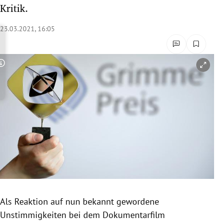
Kritik.
rreich Untermenü
23.03.2021, 16:05
rt Untermenü
schaft Untermenü
Copyright-Hinweis öffnen/schließen
s Untermenü
zeit Untermenü
undheit Untermenü
tur Untermenü
nung Untermenü
lität Untermenü
Als Reaktion auf nun bekannt gewordene
Unstimmigkeiten bei dem Dokumentarfilm