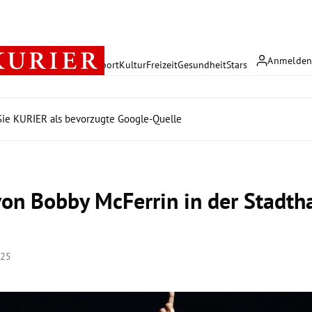
Anmelde
rreich
Politik
Wirtschaft
Sport
Kultur
Freizeit
Gesundheit
Stars
ie KURIER als bevorzugte Google-Quelle
von Bobby McFerrin in der Stadtha
:25
Hinweis öffnen/schließen