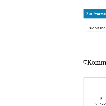
Zur Startse
Rudolfshe
Komm