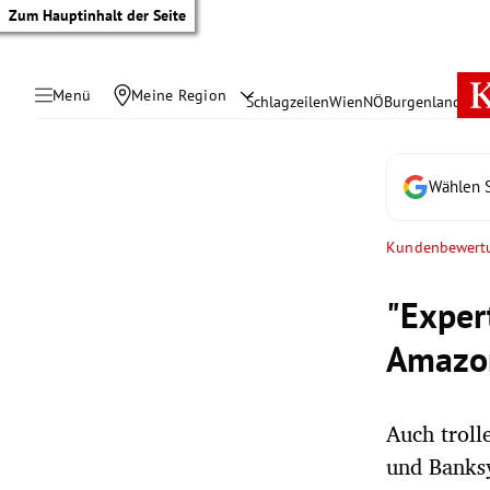
Zum Hauptinhalt der Seite
Menü
Meine Region
Schlagzeilen
Wien
NÖ
Burgenland
Öste
Wählen S
Kundenbewert
"Exper
Amazo
Auch troll
tik Untermenü
und Banksy
rreich Untermenü