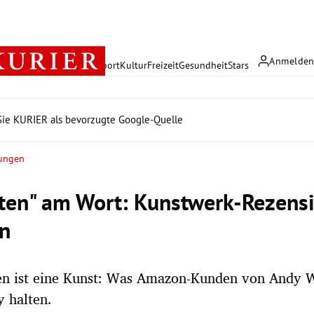
Anmelde
rreich
Politik
Wirtschaft
Sport
Kultur
Freizeit
Gesundheit
Stars
ie KURIER als bevorzugte Google-Quelle
ungen
ten" am Wort: Kunstwerk-Rezens
n
en ist eine Kunst: Was Amazon-Kunden von Andy W
 halten.