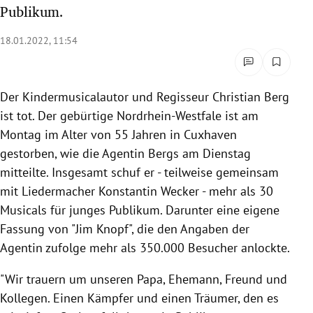
Publikum.
rreich Untermenü
18.01.2022, 11:54
rt Untermenü
schaft Untermenü
Der Kindermusicalautor und Regisseur Christian Berg
ist tot. Der gebürtige Nordrhein-Westfale ist am
s Untermenü
Montag im Alter von 55 Jahren in Cuxhaven
zeit Untermenü
gestorben, wie die Agentin Bergs am Dienstag
mitteilte. Insgesamt schuf er - teilweise gemeinsam
undheit Untermenü
mit Liedermacher Konstantin Wecker - mehr als 30
Musicals für junges Publikum. Darunter eine eigene
tur Untermenü
Fassung von "Jim Knopf", die den Angaben der
Agentin zufolge mehr als 350.000 Besucher anlockte.
nung Untermenü
"Wir trauern um unseren Papa, Ehemann, Freund und
lität Untermenü
Kollegen. Einen Kämpfer und einen Träumer, den es