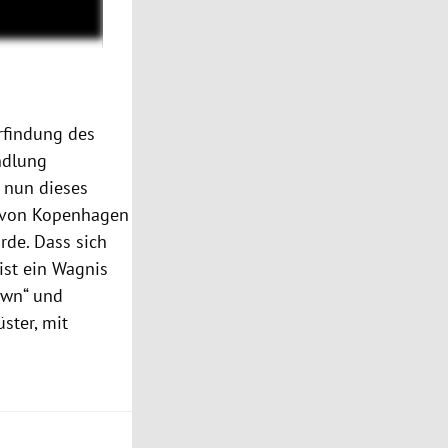
Erfindung des
andlung
 nun dieses
h von Kopenhagen
rde. Dass sich
ist ein Wagnis
own“ und
ster, mit