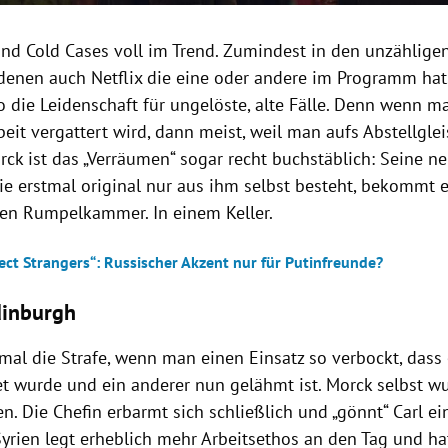
sind Cold Cases voll im Trend. Zumindest in den unzählige
 denen auch Netflix die eine oder andere im Programm hat.
o die Leidenschaft für ungelöste, alte Fälle. Denn wenn ma
beit vergattert wird, dann meist, weil man aufs Abstellgl
rck ist das „Verräumen“ sogar recht buchstäblich: Seine n
ie erstmal original nur aus ihm selbst besteht, bekommt e
en Rumpelkammer. In einem Keller.
ect Strangers“: Russischer Akzent nur für Putinfreunde?
Edinburgh
mal die Strafe, wenn man einen Einsatz so verbockt, dass 
et wurde und ein anderer nun gelähmt ist. Morck selbst wu
. Die Chefin erbarmt sich schließlich und „gönnt“ Carl ein
yrien legt erheblich mehr Arbeitsethos an den Tag und ha