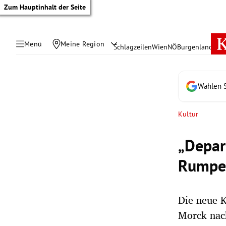
Zum Hauptinhalt der Seite
Menü
Meine Region
Schlagzeilen
Wien
NÖ
Burgenland
Öste
Wählen S
Kultur
„Depart
Rumpe
Die neue K
tik Untermenü
Morck nach
rreich Untermenü