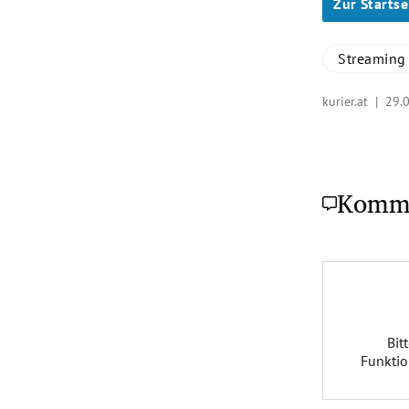
Zur Startse
Streaming
kurier.at |
29.
Komm