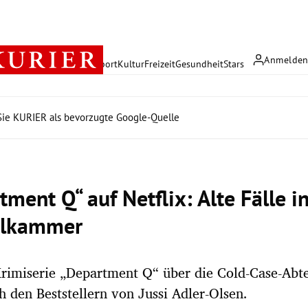
Anmelde
rreich
Politik
Wirtschaft
Sport
Kultur
Freizeit
Gesundheit
Stars
ie KURIER als bevorzugte Google-Quelle
ment Q“ auf Netflix: Alte Fälle i
lkammer
rimiserie „Department Q“ über die Cold-Case-Abte
 den Beststellern von Jussi Adler-Olsen.