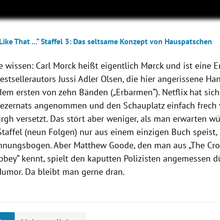
Like That ...“ Staffel 3: Das seltsame Konzept von Hauspatschen
 wissen: Carl Morck heißt eigentlich Mørck und ist eine 
stsellerautors Jussi Adler Olsen, die hier angerissene H
em ersten von zehn Bänden („Erbarmen“). Netflix hat sich
Dezernats angenommen und den Schauplatz einfach frec
rgh versetzt. Das stört aber weniger, als man erwarten wü
taffel (neun Folgen) nur aus einem einzigen Buch speist, 
nnungsbogen. Aber Matthew Goode, den man aus „The Cr
bey“ kennt, spielt den kaputten Polizisten angemessen dü
umor. Da bleibt man gerne dran.