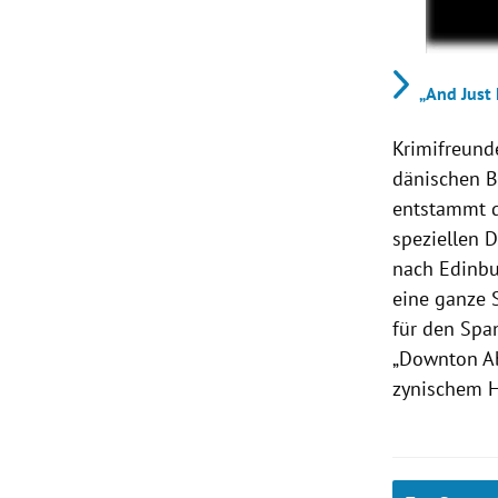
„And Just 
Krimifreunde
dänischen Be
entstammt d
speziellen 
nach Edinbu
eine ganze S
für den Spa
„Downton Ab
zynischem H