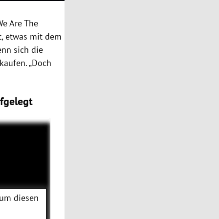
We Are The
t, etwas mit dem
enn sich die
rkaufen. „Doch
ufgelegt
 um diesen