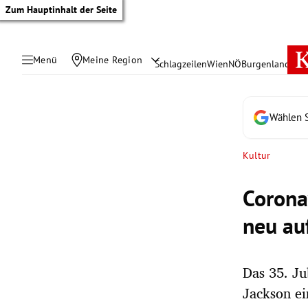
Zum Hauptinhalt der Seite
Menü
Meine Region
Schlagzeilen
Wien
NÖ
Burgenland
Öste
Wählen S
Kultur
Coronav
neu au
Das 35. Ju
tik Untermenü
Jackson ei
rreich Untermenü