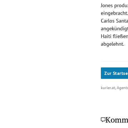
Jones
produz
eingebracht
Carlos Sant
angekündigt
Haiti
fließen
abgelehnt.
Zur Startse
kurier.at, Agen
Komm