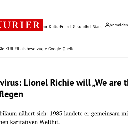
Anmelde
rreich
Politik
Wirtschaft
Sport
Kultur
Freizeit
Gesundheit
Stars
ie KURIER als bevorzugte Google-Quelle
irus: Lionel Richie will „We are 
flegen
biläum nähert sich: 1985 landete er gemeinsam mi
nen karitativen Welthit.