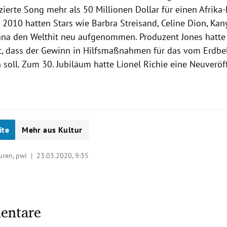
ierte Song mehr als 50 Millionen Dollar für einen Afrika-
. 2010 hatten Stars wie
Barbra Streisand
,
Celine Dion
,
Kan
ana
den
Welthit
neu aufgenommen. Produzent
Jones
hatte
, dass der Gewinn in Hilfsmaßnahmen für das vom
Erdbe
 soll. Zum 30. Jubiläum hatte
Lionel Richie
eine Neuveröf
ite
Mehr aus Kultur
turen, pwi |
23.03.2020, 9:35
entare