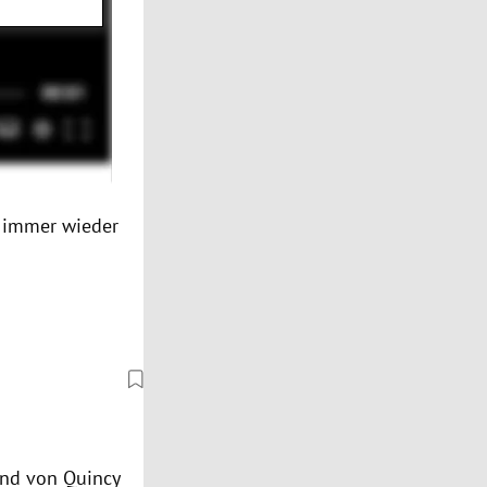
n immer wieder
und von
Quincy