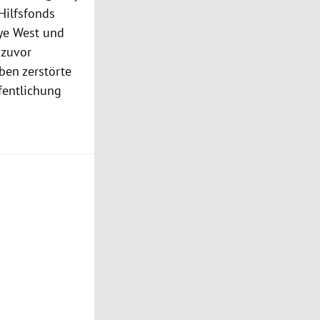
Hilfsfonds
ye West
und
 zuvor
ben
zerstörte
fentlichung