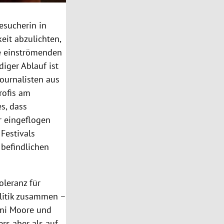
esucherin in
eit abzulichten,
die einströmenden
iger Ablauf ist
Journalisten aus
rofis am
s, dass
r eingeflogen
 Festivals
 befindlichen
oleranz für
litik zusammen –
Demi Moore und
rs aber als auf