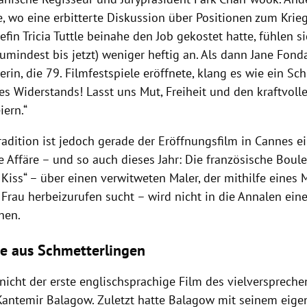
e, wo eine erbitterte Diskussion über Positionen zum Krie
efin Tricia Tuttle beinahe den Job gekostet hatte, fühlen s
umindest bis jetzt) weniger heftig an. Als dann Jane Fonda
in, die 79. Filmfestspiele eröffnete, klang es wie ein Sch
des Widerstands! Lasst uns Mut, Freiheit und den kraftvoll
iern.“
radition ist jedoch gerade der Eröffnungsfilm in Cannes e
e Affäre – und so auch dieses Jahr: Die französische Bou
 Kiss“ – über einen verwitweten Maler, der mithilfe eines
Frau herbeizurufen sucht – wird nicht in die Annalen eine
hen.
e aus Schmetterlingen
 nicht der erste englischsprachige Film des vielversprech
Kantemir Balagow. Zuletzt hatte Balagow mit seinem eige