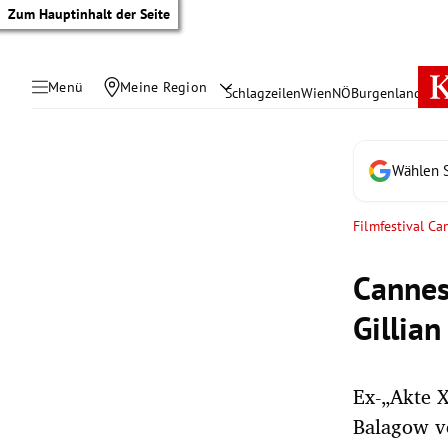
Zum Hauptinhalt der Seite
Menü
Meine Region
Schlagzeilen
Wien
NÖ
Burgenland
Öste
Wählen S
Filmfestival Ca
Cannes
Gillia
Ex-„Akte X
tik Untermenü
Balagow ve
rreich Untermenü