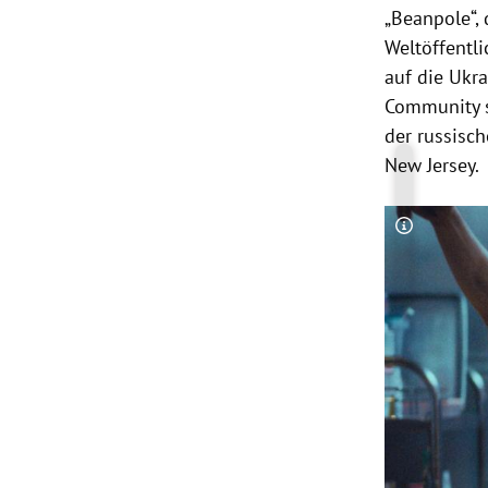
„Beanpole“, 
Weltöffentli
auf die Ukra
Community s
der russisc
New Jersey.
Copyright-