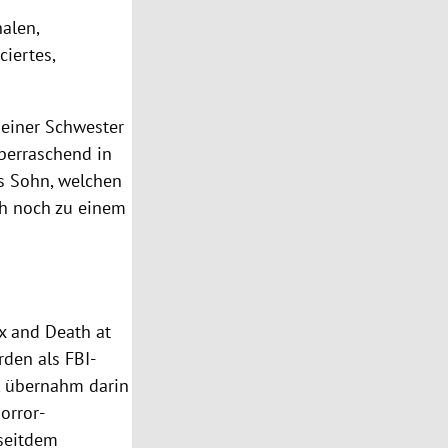
alen,
ciertes,
seiner Schwester
überraschend in
s Sohn, welchen
ch noch zu einem
ex and Death at
den als FBI-
“, übernahm darin
orror-
 seitdem