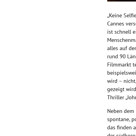
„Keine Self
Cannes versu
ist schnell 
Menschenmas
alles auf de
rund 90 Län
Filmmarkt t
beispielswe
wird – nicht
gezeigt wird
Thriller „Jo
Neben dem Se
spontane, p
das finden a
der südkore