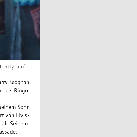
erfly Jam“.
arry Keoghan,
er als Ringo
 seinem Sohn
rt von Elvis-
n ab. Seinem
Fassade.