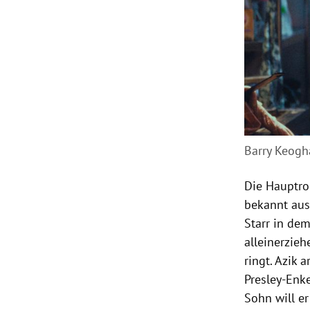
Barry Keogh
Die Hauptrol
bekannt aus
Starr in dem
alleinerzie
ringt. Azik 
Presley-Enk
Sohn will er