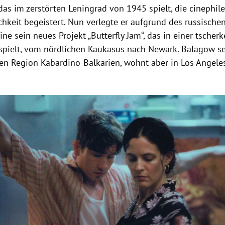
das im zerstörten Leningrad von 1945 spielt, die cinephil
chkeit begeistert. Nun verlegte er aufgrund des russische
ine sein neues Projekt „Butterfly Jam“, das in einer tscher
pielt, vom nördlichen Kaukasus nach Newark. Balagow s
hen Region Kabardino-Balkarien, wohnt aber in Los Angele
Hinweis öffnen/schließen