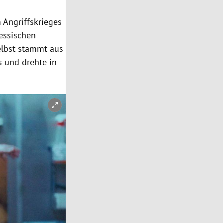
e
n Angriffskrieges
kessischen
elbst stammt aus
s und drehte in