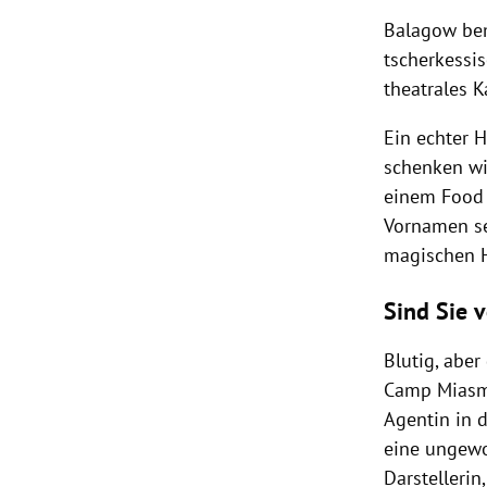
Balagow bem
tscherkessis
theatrales 
Ein echter H
schenken wil
einem Food 
Vornamen se
magischen 
Sind Sie 
Blutig, aber
Camp Miasma
Agentin in 
eine ungewoh
Darstelleri