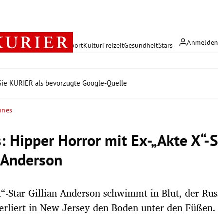
Anmelde
rreich
Politik
Wirtschaft
Sport
Kultur
Freizeit
Gesundheit
Stars
ie KURIER als bevorzugte Google-Quelle
nnes
: Hipper Horror mit Ex-„Akte X“-S
n Anderson
“-Star Gillian Anderson schwimmt in Blut, der Ru
rliert in New Jersey den Boden unter den Füßen.