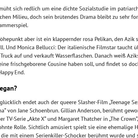
üht sich redlich um eine dichte Sozialstudie im patriarch
chen Milieu, doch sein brütendes Drama bleibt zu sehr for
Kammerspiel.
öhepunkt aber ist ein klappernder rosa Pelikan, den Azik 
l. Und Monica Bellucci: Der italienische Filmstar taucht 
Truck auf und verkauft Wasserflaschen. Danach weiß Azik
ine frischgeborene Cousine haben soll, und findet so do
Happy End.
vegan?
 glücklich endet auch der queere Slasher-Film „Teenage S
“ von Jane Schoenbrun. Gillian Anderson, berühmt gewor
der TV-Serie „Akte X“ und Margaret Thatcher in „The Crown
nte Rolle. Sichtlich amüsiert spielt sie eine ehemalige H
n, die mit einem Serienkiller-Schocker berühmt wurde und