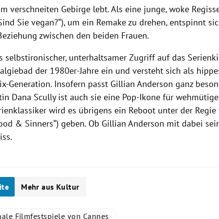
m verschneiten Gebirge lebt. Als eine junge, woke Regisse
Sind Sie vegan?“), um ein Remake zu drehen, entspinnt si
 Beziehung zwischen den beiden Frauen.
selbstironischer, unterhaltsamer Zugriff auf das Serienki
talgiebad der 1980er-Jahre ein und versteht sich als hipp
lix-Generation. Insofern passt Gillian Anderson ganz beson
in Dana Scully ist auch sie eine Pop-Ikone für wehmütige 
ienklassiker wird es übrigens ein Reboot unter der Regie
ood & Sinners“) geben. Ob Gillian Anderson mit dabei sein 
ss.
ite
Mehr aus Kultur
nale Filmfestspiele von Cannes