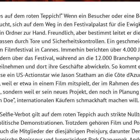
ies auf dem roten Teppich!“ Wenn ein Besucher oder eine B
cht, sich auf dem Weg in den Festivalpalast für die Ewigk
ein Ordner zur Hand. Freundlich, aber bestimmt leitet er 
sen durch Tore und Sicherheitskontrollen. Ein geschmeid
m Filmfestival in Cannes. Immerhin berichten über 4.000 
dern über das Festival, während an die 12.000 Branchenp
eilnehmen und dort ihre Geschäfte abwickeln. So kommt e
ise ein US-Actionstar wie Jason Statham an die Côte d’Azu
, weil er etwa in einem Film mitspielt, der im Rahmen des
, sondern weil er sein neues Projekt, den noch in Planung
hn Doe“, internationalen Käufern schmackhaft machen will.
lfie-Verbot gilt auf dem roten Teppich auch strikte Nullt
olitische Demonstrationen. Trotzdem gehören Film und Po
uch die Mitglieder der diesjährigen Preisjury, darunter 
anische Regisseur und Jurypräsident Park Chan-wook. Ande