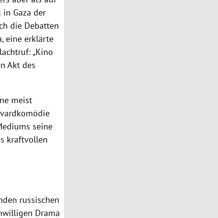
g in Gaza der
ich die Debatten
, eine erklärte
lachtruf: „Kino
en Akt des
ine meist
levardkomödie
 Mediums seine
s kraftvollen
enden russischen
nwilligen Drama