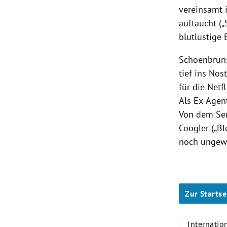
vereinsamt i
auftaucht („
blutlustige
Schoenbruns 
tief ins Nos
für die Netf
Als Ex-Agent
Von dem Ser
Coogler („Bl
noch ungewi
Zur Startse
Internatio