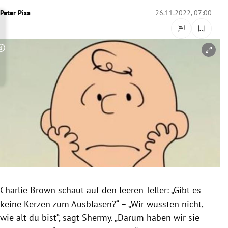
rreich Untermenü
Peter Pisa
26.11.2022, 07:00
rt Untermenü
Copyright-Hinweis öffnen/schließen
schaft Untermenü
s Untermenü
zeit Untermenü
undheit Untermenü
tur Untermenü
nung Untermenü
Charlie Brown schaut auf den leeren Teller: „Gibt es
keine Kerzen zum Ausblasen?“ – „Wir wussten nicht,
lität Untermenü
wie alt du bist“, sagt Shermy. „Darum haben wir sie