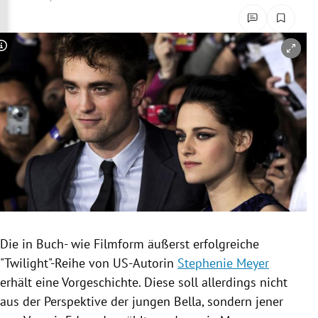
rreich Untermenü
rt Untermenü
Copyright-Hinweis öffnen/schließen
schaft Untermenü
s Untermenü
zeit Untermenü
undheit Untermenü
tur Untermenü
Die in Buch- wie
Filmform
äußerst erfolgreiche
nung Untermenü
"Twilight"-Reihe von US-Autorin
Stephenie Meyer
erhält eine Vorgeschichte. Diese soll allerdings nicht
lität Untermenü
aus der
Perspektive
der jungen Bella, sondern jener