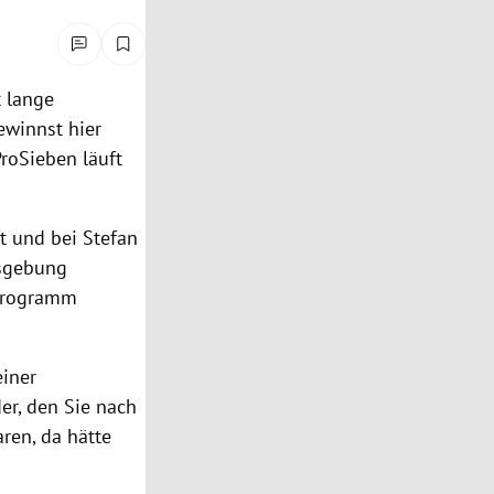
t lange
winnst hier
roSieben läuft
lt und bei Stefan
nsgebung
-Programm
einer
der, den Sie nach
ren, da hätte