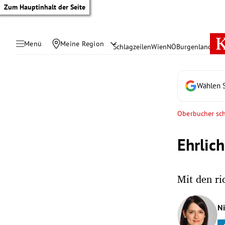
Zum Hauptinhalt der Seite
Menü
Meine Region
Schlagzeilen
Wien
NÖ
Burgenland
Öste
Wählen S
Oberbucher sch
Ehrlic
Mit den ri
tik Untermenü
N
rreich Untermenü