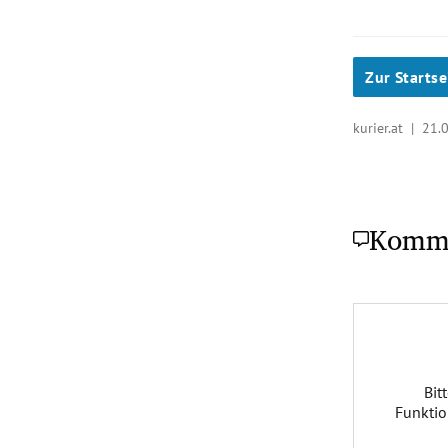
Zur Startse
kurier.at |
21.
Komm