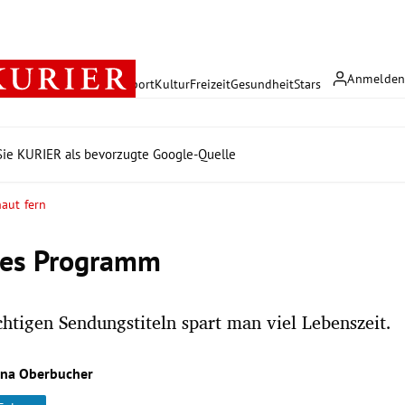
Anmelde
rreich
Politik
Wirtschaft
Sport
Kultur
Freizeit
Gesundheit
Stars
ie KURIER als bevorzugte Google-Quelle
aut fern
hes Programm
chtigen Sendungstiteln spart man viel Lebenszeit.
ina Oberbucher