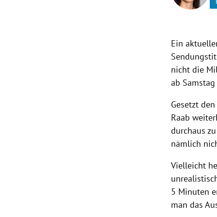
rt Untermenü
Ein aktuell
schaft Untermenü
Sendungstit
s Untermenü
nicht die M
ab Samstag 
zeit Untermenü
Gesetzt den 
undheit Untermenü
Raab weiter
durchaus zu
tur Untermenü
nämlich nic
nung Untermenü
Vielleicht h
unrealistisc
lität Untermenü
5 Minuten er
man das Aus