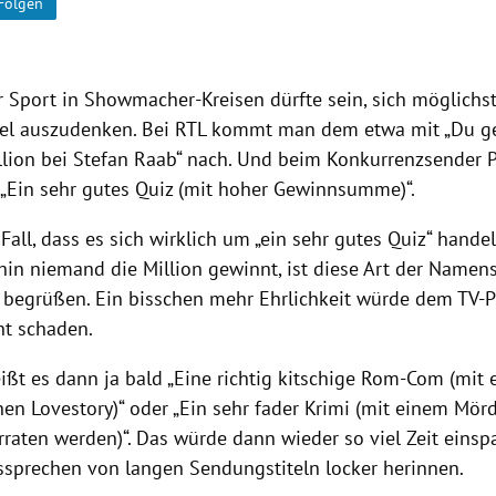
Folgen
er Sport in Showmacher-Kreisen dürfte sein, sich möglichs
el auszudenken. Bei RTL kommt man dem etwa mit „Du ge
illion bei Stefan Raab“ nach. Und beim Konkurrenzsender P
„Ein sehr gutes Quiz (mit hoher Gewinnsumme)“.
Fall, dass es sich wirklich um „ein sehr gutes Quiz“ hande
hin niemand die Million gewinnt, ist diese Art der Name
 begrüßen. Ein bisschen mehr Ehrlichkeit würde dem TV
ht schaden.
eißt es dann ja bald „Eine richtig kitschige Rom-Com (mit 
hen Lovestory)“ oder „Ein sehr fader Krimi (mit einem Mör
raten werden)“. Das würde dann wieder so viel Zeit einspa
sprechen von langen Sendungstiteln locker herinnen.