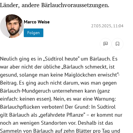
Länder, andere Bärlauchvoraussetzungen.
rreich Untermenü
rt Untermenü
Marco Weise
27.03.2025, 11:04
Folgen
schaft Untermenü
s Untermenü
Neulich ging es in „Südtirol heute“ um Bärlauch. Es
zeit Untermenü
war aber nicht der übliche „Bärlauch schmeckt, ist
gesund, solange man keine Maiglöckchen erwischt“-
undheit Untermenü
Beitrag. Es ging auch nicht darum, was man gegen
Bärlauch-Mundgeruch unternehmen kann (ganz
tur Untermenü
einfach: keinen essen). Nein, es war eine Warnung:
nung Untermenü
Bärlauchpflücken verboten! Der Grund: In Südtirol
gilt Bärlauch als „gefährdete Pflanze“ – er kommt nur
lität Untermenü
noch an wenigen Standorten vor. Deshalb ist das
Sammeln von Bärlauch auf zehn Blätter pro Tag und