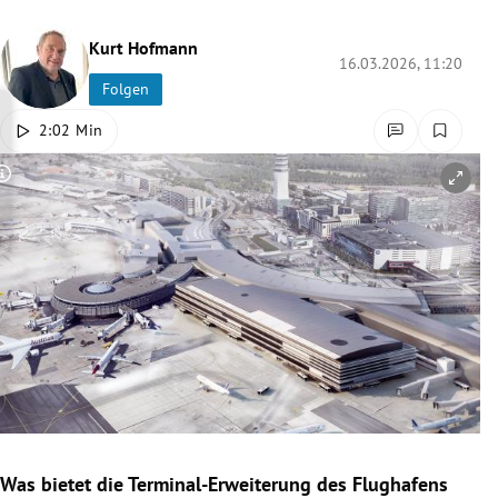
rreich Untermenü
Kurt Hofmann
16.03.2026, 11:20
rt Untermenü
Folgen
schaft Untermenü
2:02 Min
s Untermenü
Copyright-Hinweis öffnen/schließen
zeit Untermenü
undheit Untermenü
tur Untermenü
nung Untermenü
lität Untermenü
Was bietet die Terminal-Erweiterung des Flughafens