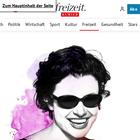
Zum Hauptinhalt der Seite
Abo
ch
Politik
Wirtschaft
Sport
Kultur
Freizeit
Gesundheit
Stars
itik Untermenü