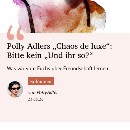
erreich Untermenü
rt Untermenü
tschaft Untermenü
Polly Adlers „Chaos de luxe“:
rs Untermenü
Bitte kein „Und ihr so?“
izeit Untermenü
Was wir vom Fuchs über Freundschaft lernen
undheit Untermenü
Kolumnen
tur Untermenü
von Polly Adler
23.05.26
nung Untermenü
ilität Untermenü