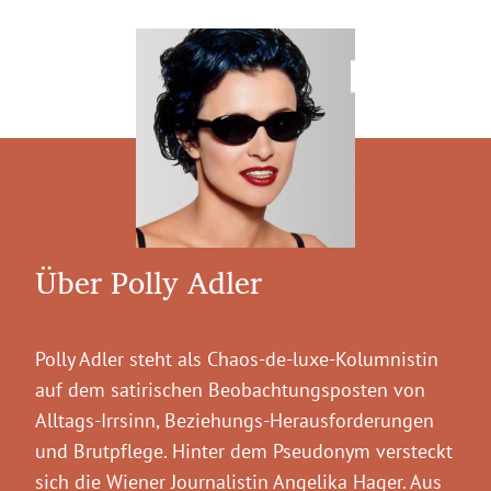
Über Polly Adler
Polly Adler steht als Chaos-de-luxe-Kolumnistin
auf dem satirischen Beobachtungsposten von
Alltags-Irrsinn, Beziehungs-Herausforderungen
und Brutpflege. Hinter dem Pseudonym versteckt
sich die Wiener Journalistin Angelika Hager. Aus