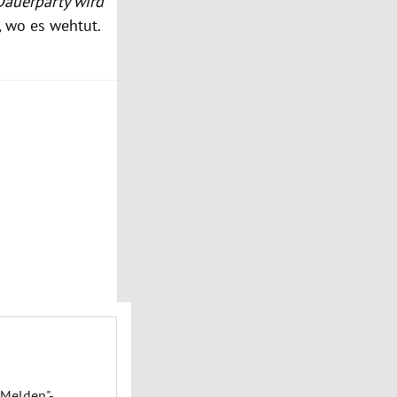
Dauerparty wird
 wo es wehtut.