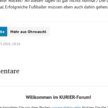
Peter Wackel?
An diesen Tagen ist gar nichts normal / Die 
al.
Erfolgreiche Fußballer müssen eben auch dahin gehen,
ite
Mehr aus Ohrwaschl
05.2026, 18:16
entare