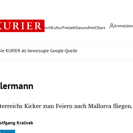
Anmelde
rreich
Politik
Wirtschaft
Sport
Kultur
Freizeit
Gesundheit
Stars
ie KURIER als bevorzugte Google-Quelle
llermann
rreichs Kicker zum Feiern nach Mallorca fliegen.
olfgang Kralicek