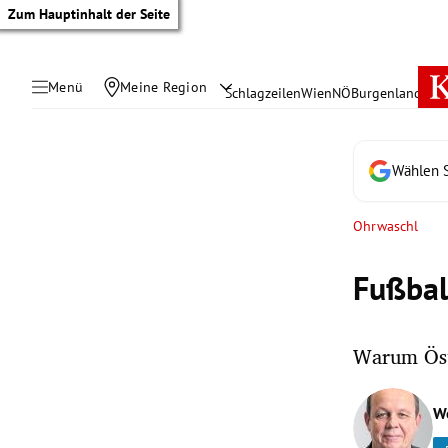
Zum Hauptinhalt der Seite
Menü
Meine Region
Schlagzeilen
Wien
NÖ
Burgenland
Öste
Wählen S
Ohrwaschl
Fußba
Warum Öste
tik Untermenü
W
rreich Untermenü