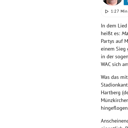
1:27 Min
rt Untermenü
In dem Lied
schaft Untermenü
heißt es:
Ma
s Untermenü
Partys auf 
einem Sieg 
zeit Untermenü
in der soge
WAC sich am
undheit Untermenü
Was das mit
tur Untermenü
Stadionkant
Hartberg (de
nung Untermenü
Münzkirchen
hingeflogen
lität Untermenü
Anscheinend 