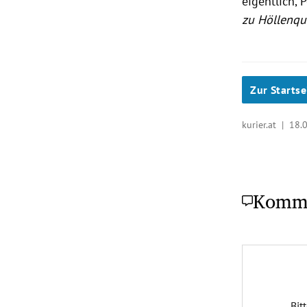
eigentlich, 
zu Höllenqu
Zur Startse
kurier.at |
18.
Komm