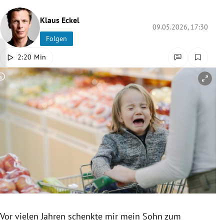
rreich Untermenü
Klaus Eckel
09.05.2026, 17:30
rt Untermenü
Folgen
2:20 Min
schaft Untermenü
Copyright-Hinweis öffnen/schließen
s Untermenü
zeit Untermenü
undheit Untermenü
tur Untermenü
nung Untermenü
lität Untermenü
Vor vielen Jahren schenkte mir mein Sohn zum