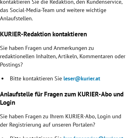
kontaktieren Sie die Redaktion, den Kundenservice,
rreich Untermenü
das Social-Media-Team und weitere wichtige
Anlaufstellen.
rt Untermenü
KURIER-Redaktion kontaktieren
schaft Untermenü
Sie haben Fragen und Anmerkungen zu
s Untermenü
redaktionellen Inhalten, Artikeln, Kommentaren oder
Postings?
zeit Untermenü
Bitte kontaktieren Sie
leser@kurier.at
undheit Untermenü
Anlaufstelle für Fragen zum KURIER-Abo und
tur Untermenü
Login
nung Untermenü
Sie haben Fragen zu Ihrem KURIER-Abo, Login und
der Registrierung auf unseren Portalen?
lität Untermenü