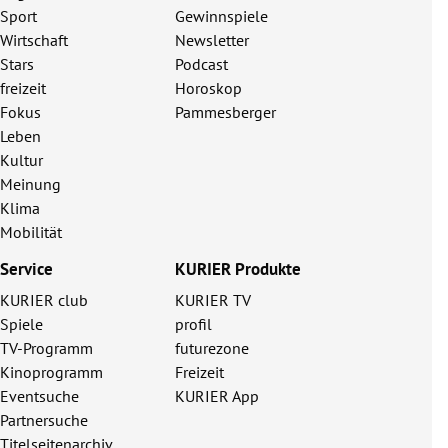
Sport
Gewinnspiele
Wirtschaft
Newsletter
Stars
Podcast
freizeit
Horoskop
Fokus
Pammesberger
Leben
Kultur
Meinung
Klima
Mobilität
Service
KURIER Produkte
KURIER club
KURIER TV
Spiele
profil
TV-Programm
futurezone
Kinoprogramm
Freizeit
Eventsuche
KURIER App
Partnersuche
Titelseitenarchiv