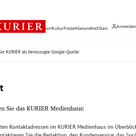
Anmelde
rreich
Politik
Wirtschaft
Sport
Kultur
Freizeit
Gesundheit
Stars
ie KURIER als bevorzugte Google-Quelle
t
hen Sie das KURIER Medienhaus:
sten Kontaktadressen im KURIER Medienhaus
im Überblic
ntaktieren Sie die Redaktion, den Kundenservice, das Soc