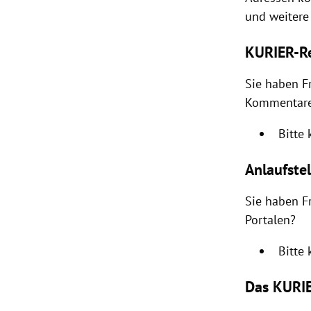
und weitere 
rt Untermenü
KURIER-Re
schaft Untermenü
Sie haben F
s Untermenü
Kommentare
zeit Untermenü
Bitte
undheit Untermenü
Anlaufste
tur Untermenü
Sie haben F
Portalen?
nung Untermenü
Bitte
lität Untermenü
Das KURIE