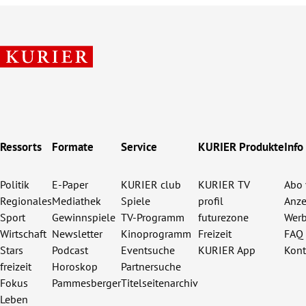
Ressorts
Formate
Service
KURIER Produkte
Info
Politik
E-Paper
KURIER club
KURIER TV
Abo 
Regionales
Mediathek
Spiele
profil
Anze
Sport
Gewinnspiele
TV-Programm
futurezone
Werb
Wirtschaft
Newsletter
Kinoprogramm
Freizeit
FAQ
Stars
Podcast
Eventsuche
KURIER App
Kont
freizeit
Horoskop
Partnersuche
Fokus
Pammesberger
Titelseitenarchiv
Leben