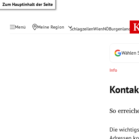
Zum Hauptinhalt der Seite
Menü
Meine Region
Schlagzeilen
Wien
NÖ
Burgenland
Öste
Wählen S
Info
Kontak
So erreic
tik Untermenü
Die wichtig
rreich Untermenü
Adressen ko