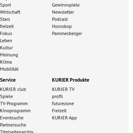
Sport
Gewinnspiele
Wirtschaft
Newsletter
Stars
Podcast
freizeit
Horoskop
Fokus
Pammesberger
Leben
Kultur
Meinung
Klima
Mobilität
Service
KURIER Produkte
KURIER club
KURIER TV
Spiele
profil
TV-Programm
futurezone
Kinoprogramm
Freizeit
Eventsuche
KURIER App
Partnersuche
Titelseitenarchiv