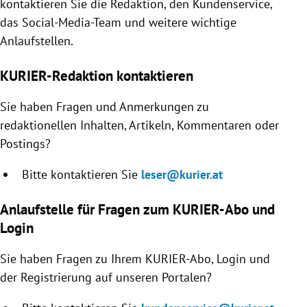
kontaktieren Sie die Redaktion, den Kundenservice,
rreich Untermenü
das Social-Media-Team und weitere wichtige
Anlaufstellen.
rt Untermenü
KURIER-Redaktion kontaktieren
schaft Untermenü
Sie haben Fragen und Anmerkungen zu
s Untermenü
redaktionellen Inhalten, Artikeln, Kommentaren oder
Postings?
zeit Untermenü
Bitte kontaktieren Sie
leser@kurier.at
undheit Untermenü
Anlaufstelle für Fragen zum KURIER-Abo und
tur Untermenü
Login
nung Untermenü
Sie haben Fragen zu Ihrem KURIER-Abo, Login und
der Registrierung auf unseren Portalen?
lität Untermenü