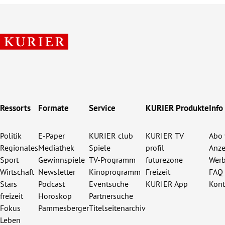
Ressorts
Formate
Service
KURIER Produkte
Info
Politik
E-Paper
KURIER club
KURIER TV
Abo 
Regionales
Mediathek
Spiele
profil
Anze
Sport
Gewinnspiele
TV-Programm
futurezone
Werb
Wirtschaft
Newsletter
Kinoprogramm
Freizeit
FAQ
Stars
Podcast
Eventsuche
KURIER App
Kont
freizeit
Horoskop
Partnersuche
Fokus
Pammesberger
Titelseitenarchiv
Leben