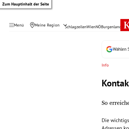
Zum Hauptinhalt der Seite
Menü
Meine Region
Schlagzeilen
Wien
NÖ
Burgenland
Öste
Wählen S
Info
Kontak
So erreic
tik Untermenü
Die wichtig
rreich Untermenü
Adressen ko