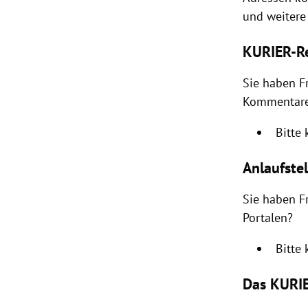
und weitere 
rt Untermenü
KURIER-Re
schaft Untermenü
Sie haben F
s Untermenü
Kommentare
zeit Untermenü
Bitte
undheit Untermenü
Anlaufste
tur Untermenü
Sie haben F
Portalen?
nung Untermenü
Bitte
lität Untermenü
Das KURIE