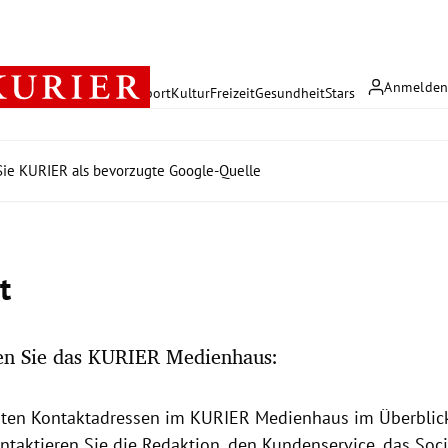
Anmelde
rreich
Politik
Wirtschaft
Sport
Kultur
Freizeit
Gesundheit
Stars
ie KURIER als bevorzugte Google-Quelle
t
hen Sie das KURIER Medienhaus:
sten Kontaktadressen im KURIER Medienhaus
im Überblic
ntaktieren Sie die Redaktion, den Kundenservice, das Soc