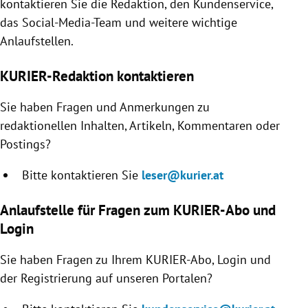
kontaktieren Sie die Redaktion, den Kundenservice,
rreich Untermenü
das Social-Media-Team und weitere wichtige
Anlaufstellen.
rt Untermenü
KURIER-Redaktion kontaktieren
schaft Untermenü
Sie haben Fragen und Anmerkungen zu
s Untermenü
redaktionellen Inhalten, Artikeln, Kommentaren oder
Postings?
zeit Untermenü
Bitte kontaktieren Sie
leser@kurier.at
undheit Untermenü
Anlaufstelle für Fragen zum KURIER-Abo und
tur Untermenü
Login
nung Untermenü
Sie haben Fragen zu Ihrem KURIER-Abo, Login und
der Registrierung auf unseren Portalen?
lität Untermenü