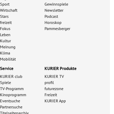
Sport
Gewinnspiele
Wirtschaft
Newsletter
Stars
Podcast
freizeit
Horoskop
Fokus
Pammesberger
Leben
Kultur
Meinung
Klima
Mobilität
Service
KURIER Produkte
KURIER club
KURIER TV
Spiele
profil
TV-Programm
futurezone
Kinoprogramm
Freizeit
Eventsuche
KURIER App
Partnersuche
Titelseitenarchiv